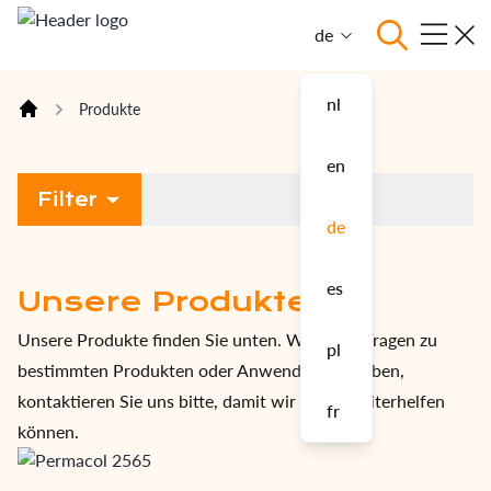
Skip to content
de
Open
nl
Produkte
home
en
Filter
de
es
Unsere Produkte
Unsere Produkte finden Sie unten. Wenn Sie Fragen zu
pl
bestimmten Produkten oder Anwendungen haben,
kontaktieren Sie uns bitte, damit wir Ihnen weiterhelfen
fr
können.